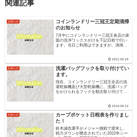
関連記事
コインランドリー三冠王定期清掃
お知らせ
のお知らせ
7月中にコインランドリー三冠王各店の床
面の洗浄ワックスがけを下記日程で行い
ます。当日ご利用はできますが、清掃作
業中は店内の床が滑りやすくなる等ござ
いますのでご注意ください。お客様には
大変ご迷惑をおかけいたしますが、店内
2021.06.18
美化を保つためご協力の...
洗濯バッグフックを取り付けてい
お知らせ
ます。
現在、コインランドリー三冠王全店の洗
濯乾燥機及び大型乾燥機に、洗濯バッグ
をかけられるフックを順次取り付けてい
ます。（二段式乾燥機は取り付けられま
せん。ごめんなさい。）少しでも便利に
なれば幸いでございます。是非ご利用く
2019.06.13
ださい♪
カープポケット日程表を作りまし
お知らせ
た！
鈴木誠也選手がメジャー挑戦で渡米し、
戦力ダウンが懸念されていた2022年シー