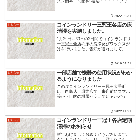
ズン開幕、＼開幕5連勝！！！！！／チー
ム一丸となってがんばっているのをとて
も感じます！このまま突っ走って優勝
し、皆様と喜びを分かち合いたいです
2022.03.31
ね！というわけで、今年...
コインランドリー三冠王各店の床
お知らせ
清掃を実施しました。
1月29日～30日の2日間でコインランドリ
ー三冠王全店の床の洗浄及びワックスが
けを行いました。告知が遅れまして、お
客様にご迷惑がかかった事をお詫び申し
上げます。汚いお店で洗濯したくないよ
ねという思いから、コインランドリー三
2019.01.31
冠王では日常的な店...
一部店舗で機器の使用状況がわか
お知らせ
るようになりました
この度コインランドリー三冠王大手町
店、白島店、緑井店で、来店前にスマホ
等から目的の機器が空いているかどうか
確認できるようになりました！面倒な会
員登録等無く、ページにアクセスするだ
けですので、是非ご活用ください。（リ
2022.11.21
ンク先のよく行く店舗をブッ...
コインランドリー三冠王各店定期
お知らせ
清掃のお知らせ
新年あけましておめでとうございます。
本年もコインランドリー三冠王をよろし