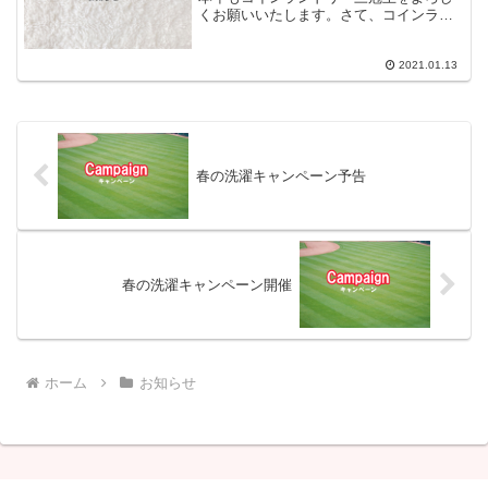
くお願いいたします。さて、コインラン
ドリー三冠王グループでは、店舗を綺麗
に保つため、定期的に床面を洗浄しワッ
クス塗布作業を行っております。日程に
2021.01.13
つきましては、下記となっ...
春の洗濯キャンペーン予告
春の洗濯キャンペーン開催
ホーム
お知らせ